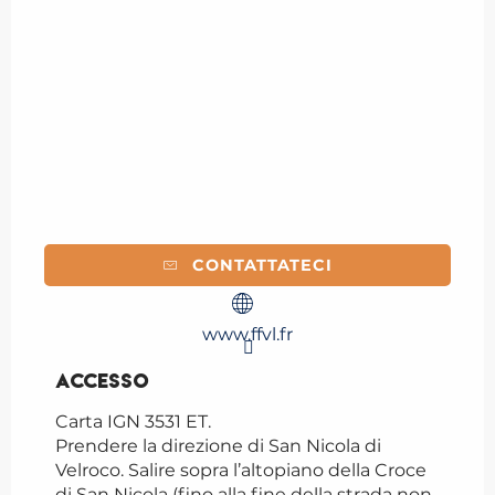
CONTATTATECI
www.ffvl.fr
Accesso
Accesso
Carta IGN 3531 ET.
Prendere la direzione di San Nicola di
Velroco. Salire sopra l’altopiano della Croce
di San Nicola (fino alla fine della strada non