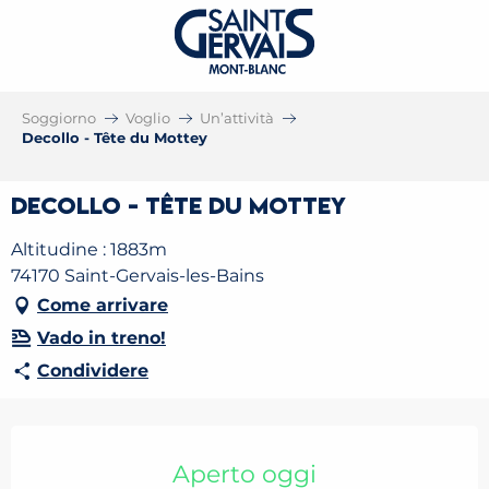
Soggiorno
Voglio
Un’attività
Decollo - Tête du Mottey
Decollo - Tête du Mottey
Altitudine : 1883m
74170 Saint-Gervais-les-Bains
Come arrivare
Vado in treno!
Condividere
Orari e contatti
Aperto oggi