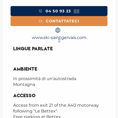
04 50 93 23
▒▒
CONTATTATECI
www.ski-saintgervais.com
Lingue parlate
Lingue parlate
Ambiente
Ambiente
In prossimità di un'autostrada
Montagna
Accesso
Accesso
Access from exit 21 of the A40 motorway
following "Le Bettex".
Free parking at Bettex.