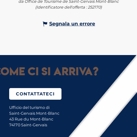
da Office de Tourisme de Saint-Gervais Mont-Blanc
(Identificatore dell'offerta :
252170
)
Segnala un errore
ome ci si arriva?
CONTATTATECI
Ufficio del turismo di
Saint-Gervais Mont-Blanc
43 Rue du Mont-Blanc
74170 Saint-Gervais