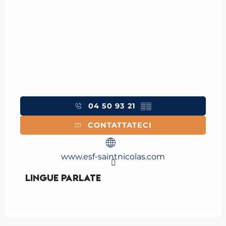
04 50 93 21
▒▒
CONTATTATECI
www.esf-saintnicolas.com
Lingue parlate
Lingue parlate