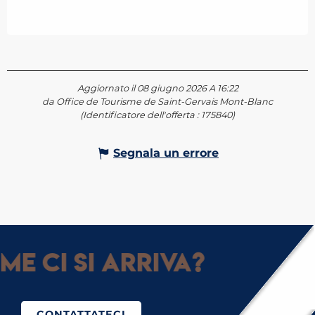
Eventi
Aggiornato il 08 giugno 2026 A 16:22
da Office de Tourisme de Saint-Gervais Mont-Blanc
(Identificatore dell'offerta :
175840
)
Segnala un errore
e ci si arriva?
CONTATTATECI