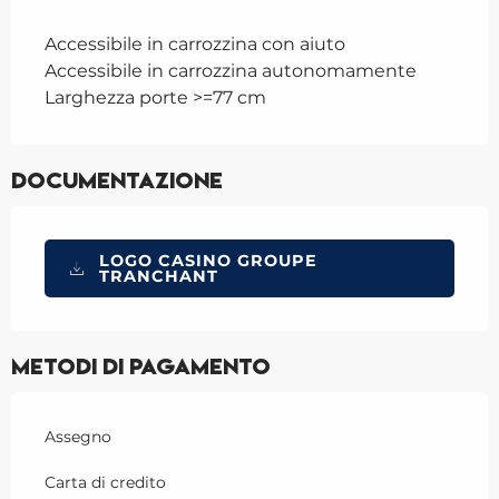
Accessibile in carrozzina con aiuto
Accessibile in carrozzina autonomamente
Larghezza porte >=77 cm
Documentazione
LOGO CASINO GROUPE
TRANCHANT
Metodi di pagamento
Assegno
Carta di credito