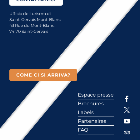
Ufficio del turismo di
Saint-Gervais Mont-Blanc
43 Rue du Mont-Blanc
74170 Saint-Gervais
COME CI SI ARRIVA?
Espace presse
Brochures
Labels
Partenaires
FAQ