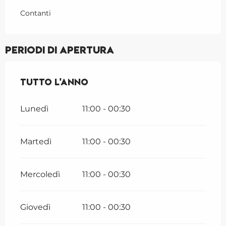
Contanti
Periodi di apertura
Tutto l'anno
Tutto l'anno
Lunedì
11:00 - 00:30
Martedì
11:00 - 00:30
Mercoledì
11:00 - 00:30
Giovedì
11:00 - 00:30