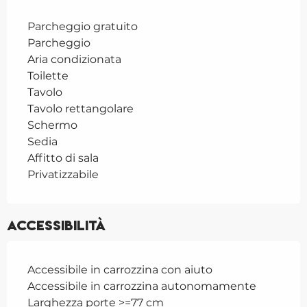
Parcheggio gratuito
Parcheggio
Aria condizionata
Toilette
Tavolo
Tavolo rettangolare
Schermo
Sedia
Affitto di sala
Privatizzabile
Accessibilità
Accessibile in carrozzina con aiuto
Accessibile in carrozzina autonomamente
Larghezza porte >=77 cm