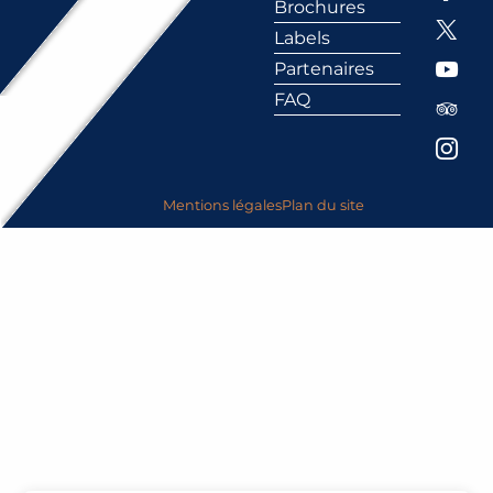
Brochures
Labels
Partenaires
FAQ
Mentions légales
Plan du site