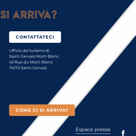
si arriva?
CONTATTATECI
Ufficio del turismo di
Saint-Gervais Mont-Blanc
43 Rue du Mont-Blanc
74170 Saint-Gervais
COME CI SI ARRIVA?
Espace presse