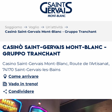
Soggiorno
Voglio
Un’attività
Casinò Saint-Gervais Mont-Blanc - Gruppo Tranchant
Casinò Saint-Gervais Mont-Blanc -
Gruppo Tranchant
Casino Saint-Gervais Mont-Blanc, Route de l'Artisanat,
74170 Saint-Gervais-les-Bains
Come arrivare
Vado in treno!
Condividere