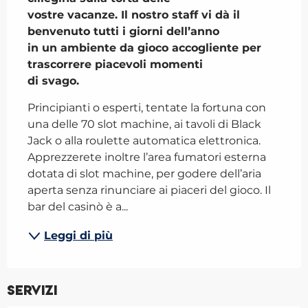
vostre vacanze. Il nostro staff vi dà il 
benvenuto tutti i giorni dell’anno

in un ambiente da gioco accogliente per 
trascorrere piacevoli momenti

di svago.
Principianti o esperti, tentate la fortuna con 
una delle 70 slot machine, ai tavoli di Black 
Jack o alla roulette automatica elettronica. 
Apprezzerete inoltre l’area fumatori esterna 
dotata di slot machine, per godere dell’aria 
aperta senza rinunciare ai piaceri del gioco. Il 
bar del casinò è a...
Leggi di più
Servizi