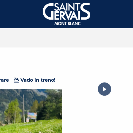
vare
Vado in treno!