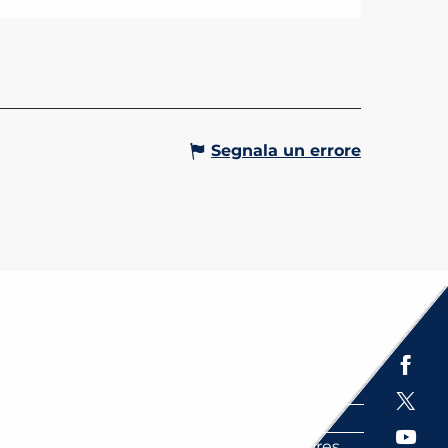
her con sede a Saint-Gervais
anc, Antarctic Road offre gite in
trainata da cani in estate e in
o.
Gervais-les-Bains
Segnala un errore
Espace presse
Brochures
Labels
Partenaires