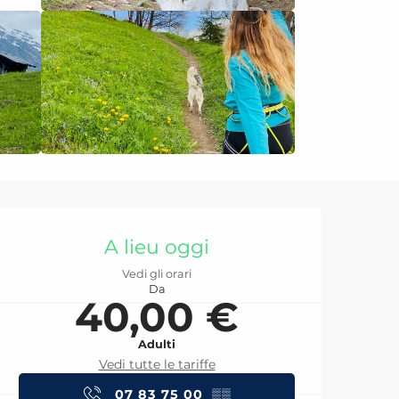
Orari e contatti
A lieu oggi
Vedi gli orari
Da
40,00 €
Adulti
Vedi tutte le tariffe
07 83 75 00
▒▒