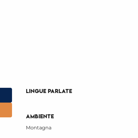
Lingue parlate
Lingue parlate
Ambiente
Ambiente
Montagna
ANTA