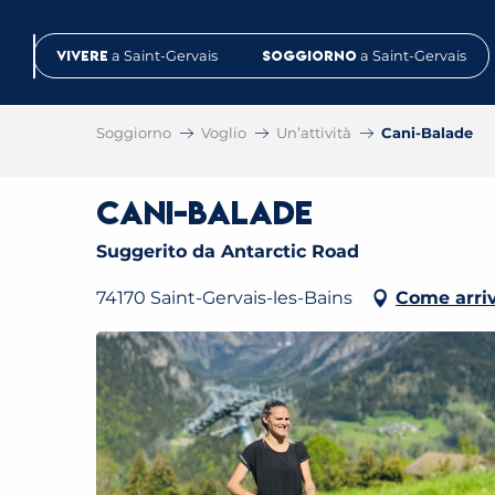
Aller
au
Vivere
a Saint-Gervais
Soggiorno
a Saint-Gervais
contenu
principal
Soggiorno
Voglio
Un’attività
Cani-Balade
Cani-Balade
Suggerito da Antarctic Road
74170 Saint-Gervais-les-Bains
Come arri