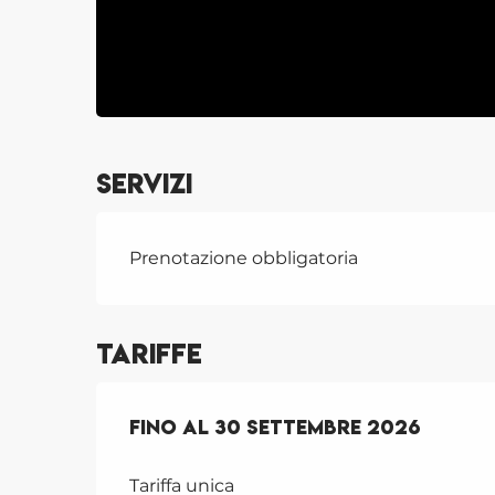
Servizi
Prenotazione obbligatoria
Tariffe
Dal
Fino al
1 aprile 2026
30 settembre 2026
al
30 settembr
Tariffa unica