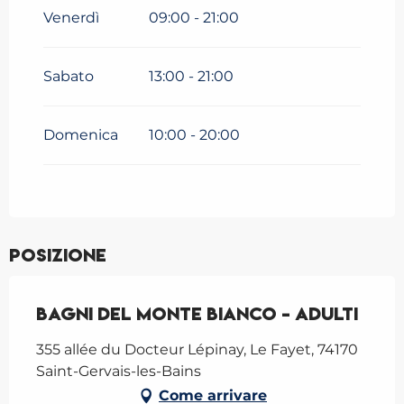
Venerdì
09:00 - 21:00
Dal
30 marzo 2026
al
5 aprile
2026
Sabato
13:00 - 21:00
Dal
6 aprile 2026
al
25 maggio
2026
Dal
6 giugno 2026
al
30
Domenica
10:00 - 20:00
giugno 2026
Dal
31 agosto 2026
al
14
settembre 2026
Dal
15 settembre 2026
al
27
settembre 2026
Posizione
Bagni del Monte Bianco - Adulti
355 allée du Docteur Lépinay, Le Fayet, 74170
Saint-Gervais-les-Bains
Come arrivare