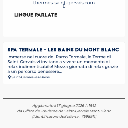
thermes-saint-gervais.com
Lingue parlate
Lingue parlate
SPA TERMALE - LES BAINS DU MONT BLANC
Immerse nel cuore del Parco Termale, le Terme di
Saint-Gervais vi invitano a vivere un momento di
relax indimenticabile! Mezza giornata di relax grazie
a un percorso benessere...
Saint-Gervais-les-Bains
Aggiornato il 17 giugno 2026 A 15:12
da Office de Tourisme de Saint-Gervais Mont-Blanc
(Identificatore dell'offerta :
7598911
)