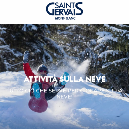
ATTIVITÀ SULLA NEVE
TUTTO CIÒ CHE SERVE PER GIOCARE SULLA
NEVE!