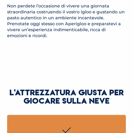
Non perdete l’occasione di vivere una giornata
straordinaria costruendo il vostro igloo e gustando un
pasto autentico in un ambiente incantevole.
Prenotate oggi stesso con Aperigloo e preparatevi a
vivere un’esperienza indimenticabile, ricca di
emozioni e ricordi.
SOIRÉE D'ANNIVERSAIRE DANS UN IGLOO
APERIGLOO
Saint-Gervais-les-Bains
Saint-Gervais-les-Bains
LEGGI TUTTO
LEGGI TUTTO
L'ATTREZZATURA GIUSTA PER
GIOCARE SULLA NEVE