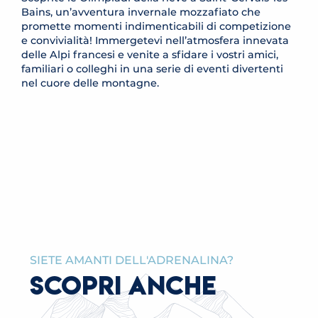
Bains, un’avventura invernale mozzafiato che
promette momenti indimenticabili di competizione
e convivialità! Immergetevi nell’atmosfera innevata
delle Alpi francesi e venite a sfidare i vostri amici,
familiari o colleghi in una serie di eventi divertenti
nel cuore delle montagne.
OLYMPIADE DES NEIGES
PISTE DE LUGE DU PLATEAU DE LA CROIX
PISTES DE LUGE DU BETTEX
Saint-Gervais-les-Bains
LEGGI TUTTO
LEGGI TUTTO
SIETE AMANTI DELL'ADRENALINA?
SCOPRI ANCHE