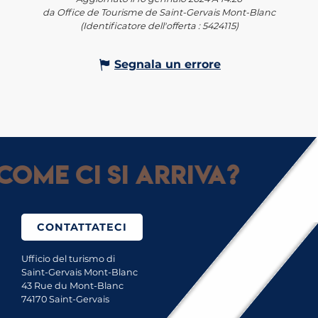
da Office de Tourisme de Saint-Gervais Mont-Blanc
(Identificatore dell'offerta :
5424115
)
Segnala un errore
Come ci si arriva?
CONTATTATECI
Ufficio del turismo di
Saint-Gervais Mont-Blanc
43 Rue du Mont-Blanc
74170 Saint-Gervais