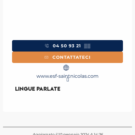
04 50 93 21
▒▒
CONTATTATECI
www.esf-saintnicolas.com
Lingue parlate
Lingue parlate
Aggiornato il 10 gennaio 2024 A 14:26