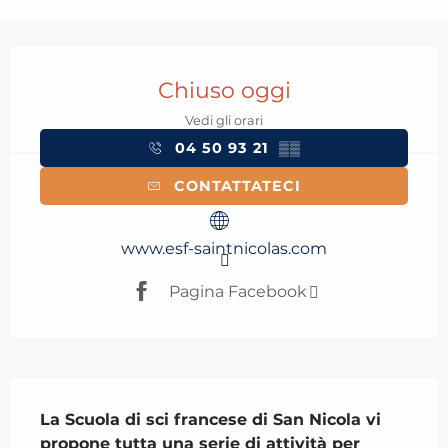
Orari e contatti
Chiuso oggi
Vedi gli orari
04 50 93 21
▒▒
CONTATTATECI
www.esf-saintnicolas.com
Pagina Facebook
Descrizione
La Scuola di sci francese di San Nicola vi 
propone tutta una serie di attività per 