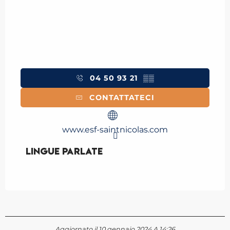
04 50 93 21
▒▒
CONTATTATECI
www.esf-saintnicolas.com
Lingue parlate
Lingue parlate
Aggiornato il 10 gennaio 2024 A 14:26