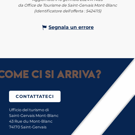
da Office de Tourisme de Saint-Gervais Mont-Blanc
(Identificatore dell'offerta :
5424115
)
Segnala un errore
Come ci si arriva?
CONTATTATECI
Ufficio del turismo di
Saint-Gervais Mont-Blanc
43 Rue du Mont-Blanc
74170 Saint-Gervais