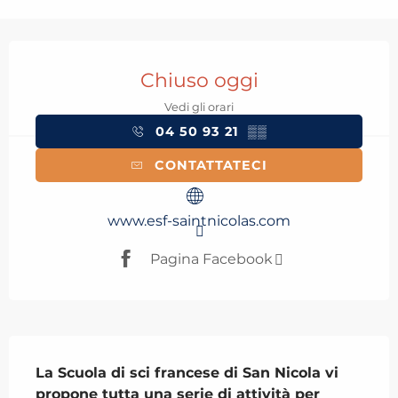
Orari e contatti
Chiuso oggi
Vedi gli orari
04 50 93 21
▒▒
CONTATTATECI
www.esf-saintnicolas.com
Pagina Facebook
Descrizione
La Scuola di sci francese di San Nicola vi 
propone tutta una serie di attività per 