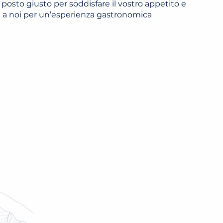
 posto giusto per soddisfare il vostro appetito e
vi a noi per un’esperienza gastronomica
S DE TENNIS
TENNIS DU SPORT
LEGGI TUTTO
CICLOTURISMO