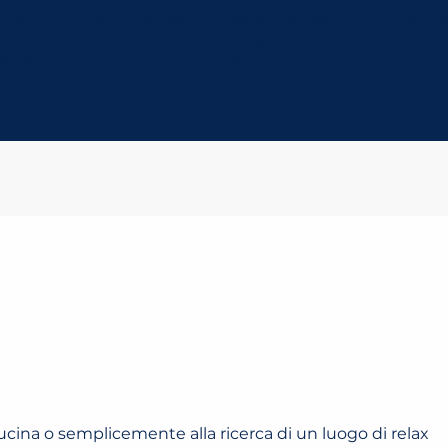
amici o la famiglia, basta collegarsi al nostro sito web, s
artita spontanea o di incontri regolari, il nostro sistema
 dei campi, senza dover aspettare. Basta portare la racche
ucina o semplicemente alla ricerca di un luogo di relax