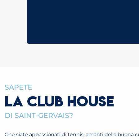
Se preferite una partita amichevole con gli 
prenotare un campo. Che si tratti di una p
verificare immediatamente la disponibilità
nelle nostre mani.
SAPETE
LA CLUB HOUSE
DI SAINT-GERVAIS?
Che siate appassionati di tennis, amanti della buona c