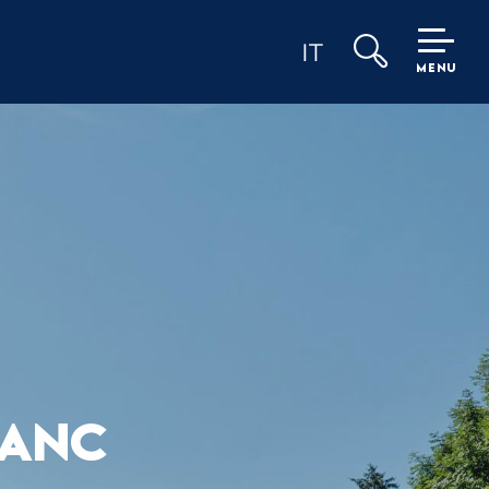
IT
MENU
Ricerca
LANC