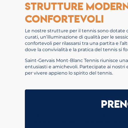
Strutture modern
confortevoli
Le nostre strutture per il tennis sono dotat
curati, un’illuminazione di qualità per le sessio
confortevoli per rilassarsi tra una partita e l’a
dove la convivialità e la pratica del tennis si 
Saint-Gervais Mont-Blanc Tennis riunisce una
entusiasti e amichevoli. Partecipate ai nostri e
per vivere appieno lo spirito del tennis.
Pren
Se vuoi prenotare un campo per una partita
semplice e comodo. Basta portare la racch