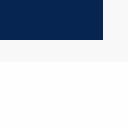
cegliere la data e l’ora che più vi aggrada e
 di prenotazione online consente di
tta e le scarpe da ginnastica, il resto è