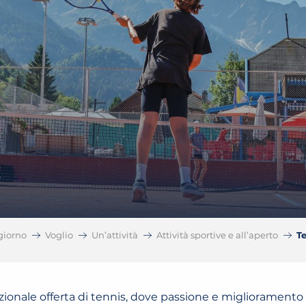
giorno
Voglio
Un’attività
Attività sportive e all’aperto
T
zionale offerta di tennis, dove passione e miglioramento