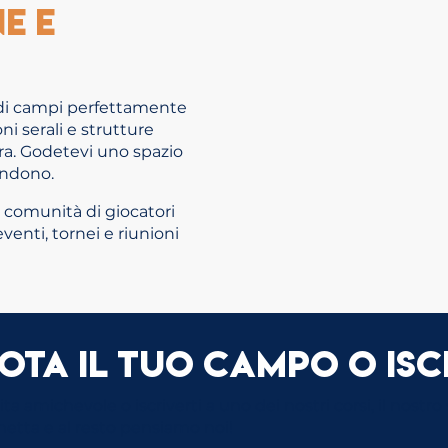
e e
e di campi perfettamente
ni serali e strutture
ltra. Godetevi uno spazio
fondono.
 comunità di giocatori
venti, tornei e riunioni
ota il tuo campo o iscr
 amichevole o iscriverti a uno dei nostri corsi, il nostr
etta e al resto pensiamo noi!