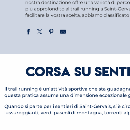
nostra destinazione offre una varietà di percors
più approfondito al trail running a Saint-Gerv
facilitare la vostra scelta, abbiamo classificato i
CORSA SU SENT
Il trail running è un’attività sportiva che sta guadag
questa pratica assume una dimensione eccezionale gr
ITINÉRAIRE TRAIL
Quando si parte per i sentieri di Saint-Gervais, si è 
BOUCLE DU MONT
ITI
lussureggianti, verdi pascoli di montagna, torrenti al
D'ARBOIS
ITINÉRAIRE TRAIL
ITINÉ
MONTÉE DU BETTEX
ITINÉRAIRE TRAIL TOUR