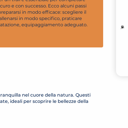
icuro e con successo. Ecco alcuni passi
epararsi in modo efficace: scegliere il
allenarsi in modo specifico, praticare
M
ratazione, equipaggiamento adeguato.
I
V
 tranquilla nel cuore della natura. Questi
, ideali per scoprire le bellezze della
 TRAIL MONTÉE DU BETTEX
AIL MONTÉE DU PLATEAU DE LA