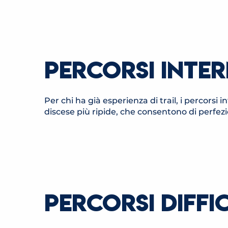
ITINÉRAIRE TRAIL TOUR DU
Saint-Gervais-les-Bai
Saint-Gervais-les-Bai
PERCORSI INTER
Per chi ha già esperienza di trail, i percors
discese più ripide, che consentono di perfez
ITINÉRAIRE TRAIL DIAGONALE
DU MONT-JOLY
PERCORSI DIFFIC
Saint-Gervais-les-Bains