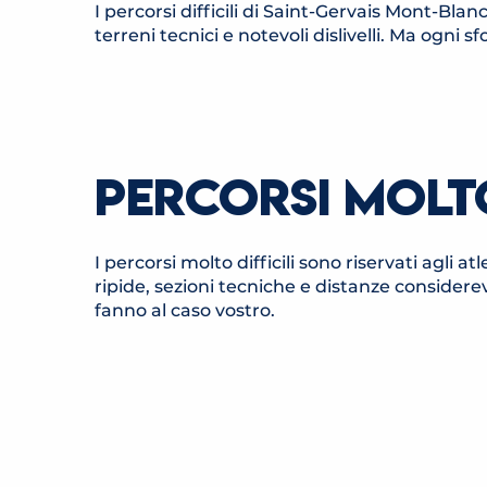
I percorsi difficili di Saint-Gervais Mont-Blan
terreni tecnici e notevoli dislivelli. Ma og
PERCORSI MOLTO
I percorsi molto difficili sono riservati agli 
ripide, sezioni tecniche e distanze considerevol
ITINÉRAIRE TRAIL LA MOINS'HA
fanno al caso vostro.
Saint-Gervais-les-Bains