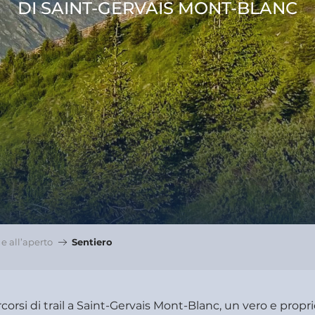
DI SAINT-GERVAIS MONT-BLANC
 e all’aperto
Sentiero
orsi di trail a Saint-Gervais Mont-Blanc, un vero e propri