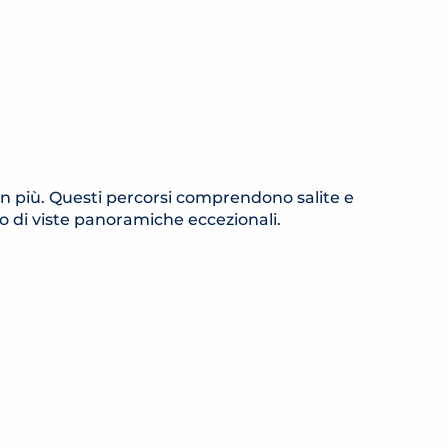
CROIX
Saint-Gervais-les-Bains
Saint-Gervais-les-Bains
 in più. Questi percorsi comprendono salite e
o di viste panoramiche eccezionali.
ITINÉRAIRE TRAIL COL DU
TRICOT
Saint-Gervais-les-Bains