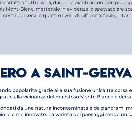
i adatti a tutti i livelli, dai principianti ai corridori più
ais Mont-Blanc, mettendo in evidenza lo spettacolare scen
 nostri percorsi in quattro livelli di difficoltà: facile, interm
IERO A SAINT-GERV
nando popolarità grazie alla sua fusione unica tra corsa
azie alla vicinanza del maestoso Monte Bianco e dei s
circondati da una natura incontaminata e da panorami moz
ITINÉ
NÉRAIRE TRAIL MONTÉE DU
pini e cime innevate. La varietà dei paesaggi rende unica
LES 
PLATEAU DE LA CROIX
RAIRE TRAIL DIAGONALE DU
MO
MONT-JOLY