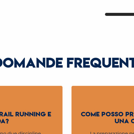
Saint-Gervais-les-Bains
Saint-Gervais-les-Bains
LEGGI TUTTO
LEGGI TUTTO
Saint-
LE
DOMANDE FREQUENT
RAIL RUNNING E
COME POSSO PR
DA?
UNA C
sono due discipline
La preparazione pe