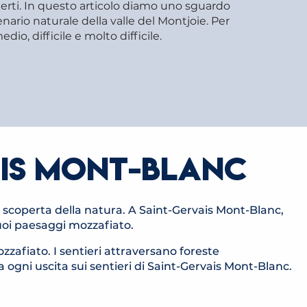
 esperti. In questo articolo diamo uno sguardo
ario naturale della valle del Montjoie. Per
edio, difficile e molto difficile.
AIS MONT-BLANC
 e scoperta della natura. A Saint-Gervais Mont-Blanc,
uoi paesaggi mozzafiato.
zafiato. I sentieri attraversano foreste
RAIRE TRAIL
ITINÉRAIRE TRAIL LA
 ogni uscita sui sentieri di Saint-Gervais Mont-Blanc.
CRÊTES DU
MOINS'HARD
ITINÉRAIRE TRAIL COL DU TRICOT
NT-JOUX