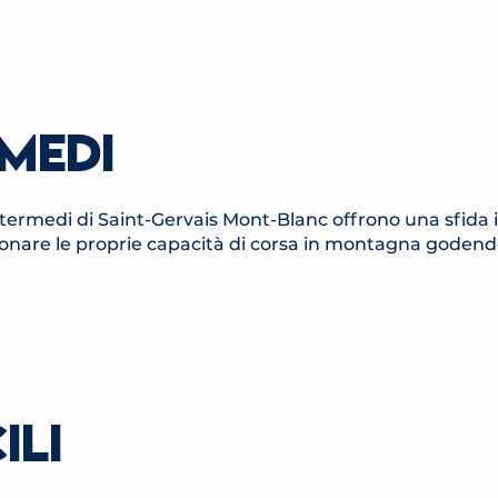
 PARC THERMAL
ns
ns
MEDI
i intermedi di Saint-Gervais Mont-Blanc offrono una sfida
ionare le proprie capacità di corsa in montagna godend
ITINÉRAIRE TRAIL LES CRÊTES
DU MONT-JOUX
ILI
Saint-Gervais-les-Bains