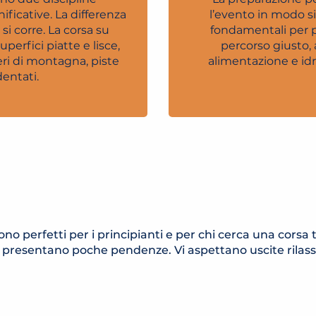
ficative. La differenza
l’evento in modo s
 si corre. La corsa su
fondamentali per pr
uperfici piatte e lisce,
percorso giusto, 
ieri di montagna, piste
alimentazione e id
dentati.
I
sono perfetti per i principianti e per chi cerca una corsa
resentano poche pendenze. Vi aspettano uscite rilassate
 MONT D'ARBOIS
ITINÉRAIRE
ITINÉRAIRE TR