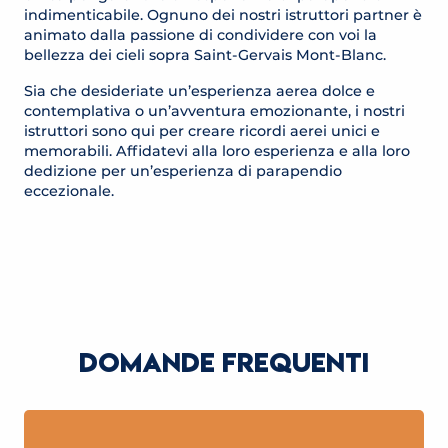
indimenticabile. Ognuno dei nostri istruttori partner è
animato dalla passione di condividere con voi la
bellezza dei cieli sopra Saint-Gervais Mont-Blanc.
Sia che desideriate un’esperienza aerea dolce e
contemplativa o un’avventura emozionante, i nostri
istruttori sono qui per creare ricordi aerei unici e
memorabili. Affidatevi alla loro esperienza e alla loro
dedizione per un’esperienza di parapendio
eccezionale.
2D : DIDIER DAVAL PARAPENTE
ITINÉR’AIR PARAPENTE
A2L-PARAPENTE
Saint-Gervais-les-Bains
Saint-Gervais-les-Bains
Saint-Gervais-les-Bains
DOMANDE FREQUENTI