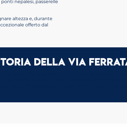
 ponti nepalesi, passerelle
gnare altezza e, durante
ccezionale offerto dal
Storia della via ferrat
 trova nelle Prealpi austriache. Fu creata da Friedrich Si
del XX secolo per consentire alle truppe alpine di attravers
ealizzata a Freissinières. Il successo fu immediato. Da allo