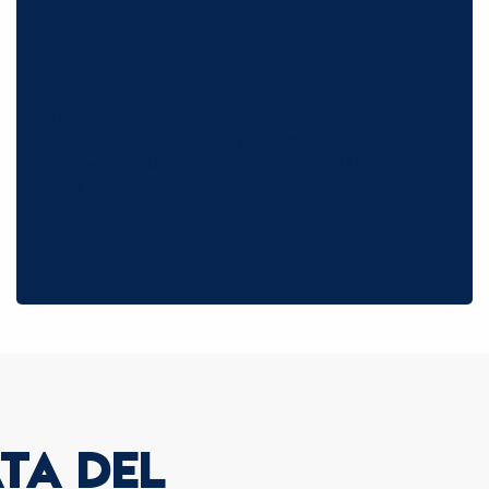
AD: abbastanza difficile
D: difficile
TD: molto difficile
ED: estremamente difficile
I percorsi F e PD sono adatti ai bambini,
anche molto piccoli. I percorsi TD e ED
richiedono una buona condizione fisica e
una certa esperienza.
TA DEL