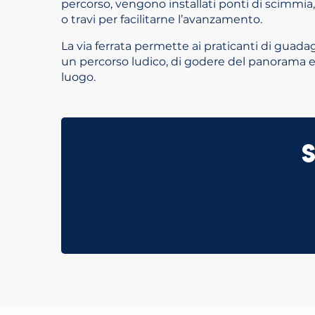
percorso, vengono installati ponti di scimmia,
o travi per facilitarne l’avanzamento.
La via ferrata permette ai praticanti di guada
un percorso ludico, di godere del panorama e
luogo.
La prima via ferrata dedicata al turismo si
adottata dall’esercito italiano all’inizio 
Dolomiti. La prima via ferrata francese fu r