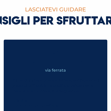
LASCIATEVI GUIDARE
NSIGLI PER SFRUTTA
LIVELLI DI DIFFICOLTÀ
via ferrata
Prima di iniziare una via ferrata, verificatene il
grado di difficoltà. La codifica, valida per la
Francia e la Svizzera, è la seguente:
F: facile
PD: non molto difficile