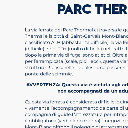
PARC THE
La via ferrata del Parc Thermal attraversa le go
Thermal e la città di Saint-Gervais Mont-Blan
classificato AD+ (abbastanza difficile), la via fe
(difficile) e poi TD+ (molto difficile) nel tratto f
dopo la prima via di fuga, sono atletici. Oltre 
per l’arrampicata (scale, pioli, ecc.), questa via
strutture: 3 passerelle nepalesi, una passerell
ponte delle scimmie.
AVVERTENZA: Questa via è vietata agli adu
non accompagnati da un adul
Questa via ferrata è considerata difficile, qu
vivamente l’accompagnamento da parte di un
compagnia di guide.L’attrezzatura per intrapr
è obbligatoria (vedi elenco sopra). I negozi di
Mont-Blanc offrono il noleggio di attrezzatur