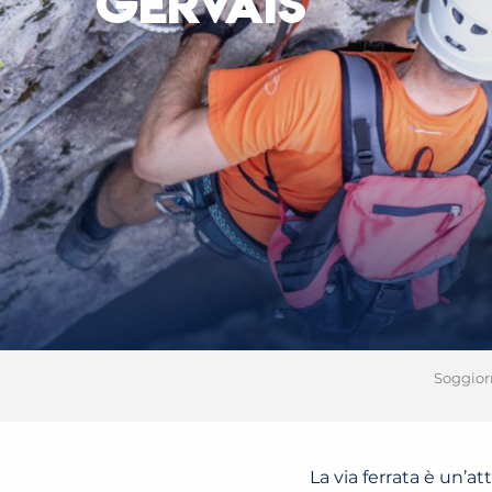
GERVAIS
Soggior
La via ferrata è un’at