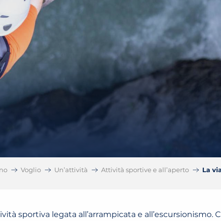
no
Voglio
Un’attività
Attività sportive e all’aperto
La vi
tività sportiva legata all’arrampicata e all’escursionismo. 