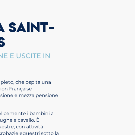
A SAINT-
S
NE E USCITE IN
pleto, che ospita una
tion Française
ensione e mezza pensione
felicemente i bambini a
fughe a cavallo. È
estre, con attività
robazie equestri sotto la