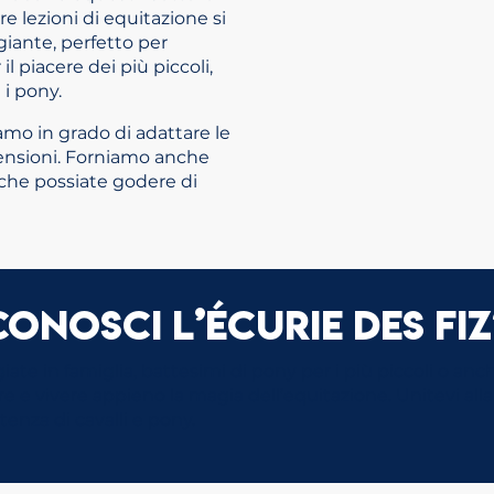
e lezioni di equitazione si
iante, perfetto per
il piacere dei più piccoli,
i pony.
siamo in grado di adattare le
imensioni. Forniamo anche
 che possiate godere di
Conosci l’Écurie des Fiz
giate in famiglia, battesimi di pony per i più piccoli o anc
rire e vivere appieno la magia dell’equitazione. Unitevi al
otenza di cavalli e pony.