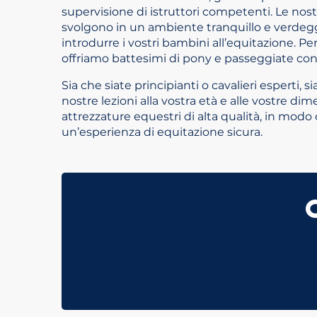
supervisione di istruttori competenti. Le nostr
svolgono in un ambiente tranquillo e verdegg
introdurre i vostri bambini all’equitazione. Per 
offriamo battesimi di pony e passeggiate con 
Sia che siate principianti o cavalieri esperti, 
nostre lezioni alla vostra età e alle vostre d
attrezzature equestri di alta qualità, in modo
un’esperienza di equitazione sicura.
Che si tratti di lezioni settimanali, passeg
Écuries des Fiz è il luogo ideale per scop
lasciatevi travolgere dalla grazia e dalla p