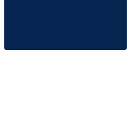
possibilità di esplorare terreni variegati,
attraversare fiumi, scalare ripidi pendii e
scoprire angoli remoti accessibili solo a
cavallo. È un modo diverso ed emozionante
di scoprire le montagne.