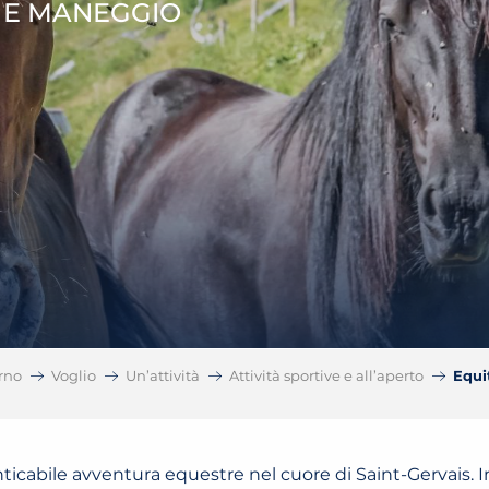
 E MANEGGIO
rno
Voglio
Un’attività
Attività sportive e all’aperto
Equi
icabile avventura equestre nel cuore di Saint-Gervais.