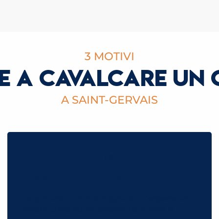
3 MOTIVI
E A CAVALCARE UN 
A SAINT-GERVAIS
AVVENTURA ED ESPLORAZIONE
L’equitazione di montagna è un’esperienza
avventurosa ed emozionante. Avrete la