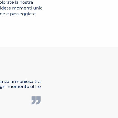
lorate la nostra
ividete momenti unici
ione e passeggiate
 danza armoniosa tra
 ogni momento offre