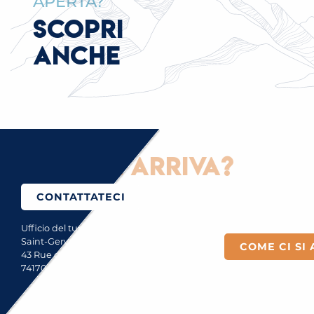
APERTA?
SCOPRI
ANCHE
me ci si arriva?
CONTATTATECI
Ufficio del turismo di
Saint-Gervais Mont-Blanc
COME CI SI 
43 Rue du Mont-Blanc
74170 Saint-Gervais