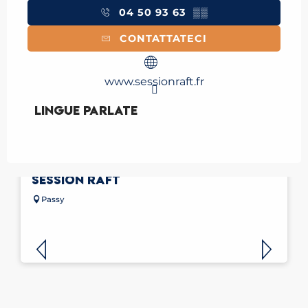
04 50 93 63
▒▒
CONTATTATECI
www.sessionraft.fr
Lingue parlate
Lingue parlate
SCOPERTA DELLA CANOA A PASSY CON
SESSION RAFT
Passy