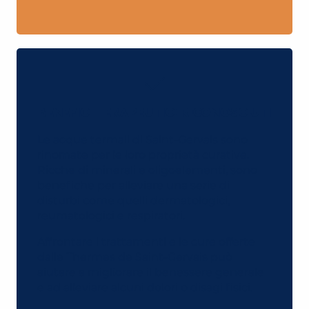
BENEFICI TERAPEUTICI RICONOSCIUTI
Le acque termali di Saint-Gervais sono
rinomate per le loro proprietà curative.
Ricche di minerali e oligoelementi, sono
benefiche per alleviare una serie di
disturbi come quelli dermatologici,
reumatologici e respiratori.
Affrontare i trattamenti e le cure offerte
dalle Thermes de Saint-Gervais può
aiutare a migliorare il benessere generale
e ad alleviare alcuni dolori o disagi fisici.