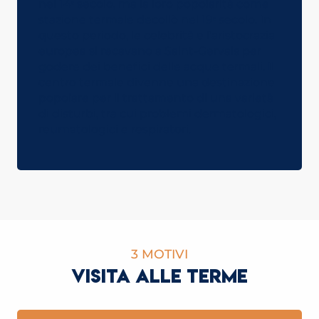
nel 14ᵉ secolo, ma la loro popolarità come
stazione termale decollò nel 19ᵉ secolo. In
questo periodo, le celebrità e l’aristocrazia
europea si recavano a Saint-Gervais per
godere dei benefici delle acque termali. Il
centro termale divenne una destinazione
popolare per il trattamento di una varietà
di disturbi, tra cui problemi dermatologici,
reumatologici e respiratori.
3 MOTIVI
VISITA ALLE TERME