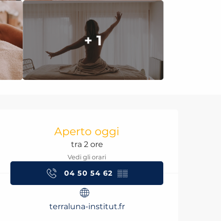
+ 1
Orari e contatti
Aperto oggi
tra 2 ore
Vedi gli orari
04 50 54 62
▒▒
terraluna-institut.fr