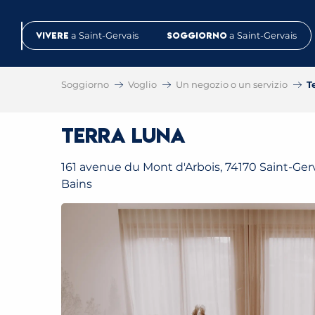
Aller
au
Vivere
a Saint-Gervais
Soggiorno
a Saint-Gervais
contenu
principal
Soggiorno
Voglio
Un negozio o un servizio
T
Terra Luna
161 avenue du Mont d'Arbois, 74170 Saint-Gerv
Bains