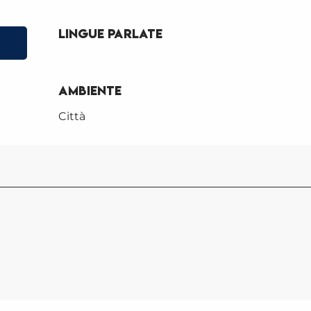
Lingue parlate
Lingue parlate
Ambiente
Ambiente
Città