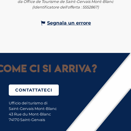
da Office de Tourisme de Saint-Gervais Mont-Blanc
(Identificatore dell'offerta :
5552867
)
Segnala un errore
ome ci si arriva?
CONTATTATECI
Ufficio del turismo di
Saint-Gervais Mont-Blanc
43 Rue du Mont-Blanc
74170 Saint-Gervais