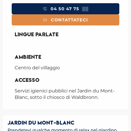
04 50 47 75
▒▒
CONTATTATECI
Lingue parlate
Lingue parlate
Ambiente
Ambiente
Centro del villaggio
Accesso
Accesso
Servizi igienici pubblici nel Jardin du Mont-
Blanc, sotto il chiosco di Waldbronn.
JARDIN DU MONT-BLANC
Prendetevi qualche momento di relax nel giardino