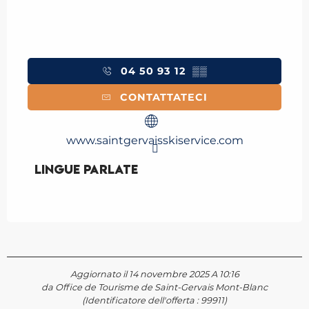
04 50 93 12
▒▒
CONTATTATECI
www.saintgervaisskiservice.com
Lingue parlate
Lingue parlate
Aggiornato il 14 novembre 2025 A 10:16
da Office de Tourisme de Saint-Gervais Mont-Blanc
(Identificatore dell'offerta :
99911
)