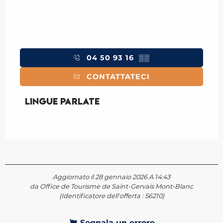
04 50 93 16
▒▒
CONTATTATECI
Lingue parlate
Lingue parlate
Aggiornato il 28 gennaio 2026 A 14:43
da Office de Tourisme de Saint-Gervais Mont-Blanc
(Identificatore dell'offerta :
56210
)
Segnala un errore