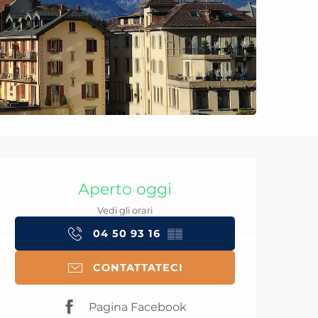
Orari e contatti
Aperto oggi
Vedi gli orari
04 50 93 16
▒▒
CONTATTATECI
Pagina Facebook