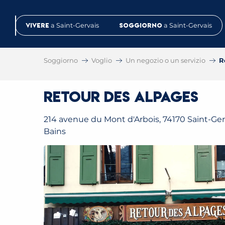
Aller
au
Vivere
a Saint-Gervais
Soggiorno
a Saint-Gervais
contenu
principal
Soggiorno
Voglio
Un negozio o un servizio
R
Retour des Alpages
214 avenue du Mont d'Arbois, 74170 Saint-Gerv
Bains