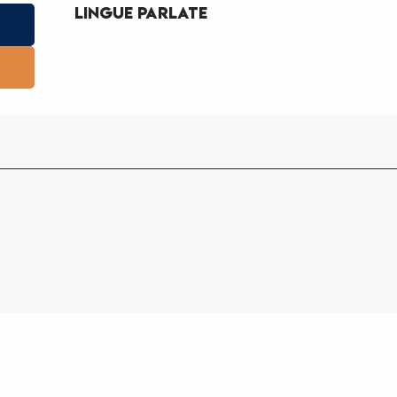
Lingue parlate
Lingue parlate