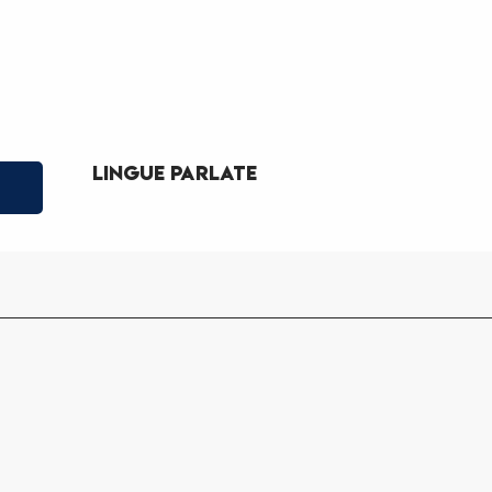
Lingue parlate
Lingue parlate