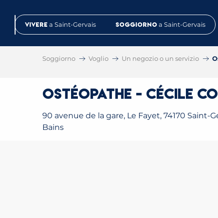
Aller
au
Vivere
a Saint-Gervais
Soggiorno
a Saint-Gervais
contenu
principal
Soggiorno
Voglio
Un negozio o un servizio
O
Ostéopathe - Cécile Co
90 avenue de la gare, Le Fayet, 74170 Saint-Ge
Bains