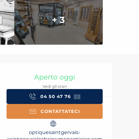
+ 3
Orari e contatti
Aperto oggi
Vedi gli orari
04 50 47 76
▒▒
CONTATTATECI
optiquesaintgervais-