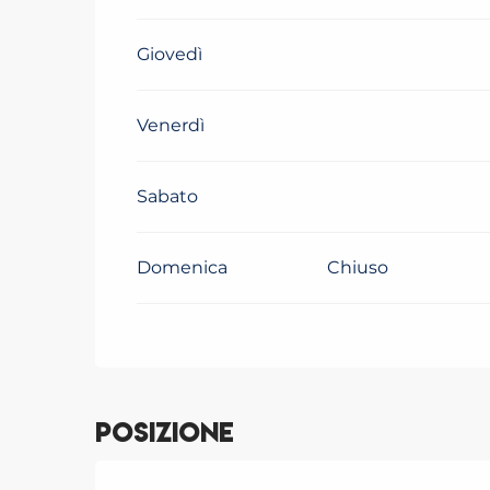
Dal
9 marzo 2026
al
19 giugno 2026
Giovedì
Dal
1 settembre 2026
al
11 dicembre 202
Venerdì
Dal
13 dicembre 2026
al
19 dicembre 20
Sabato
Dal
20 dicembre 2026
al
4 gennaio 202
Domenica
Chiuso
Posizione