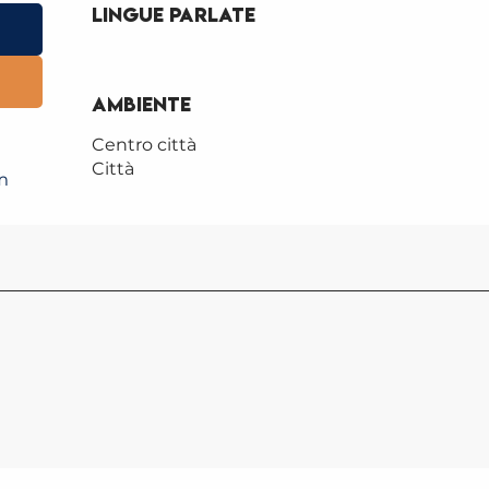
Lingue parlate
Lingue parlate
Ambiente
Ambiente
Centro città
Città
m