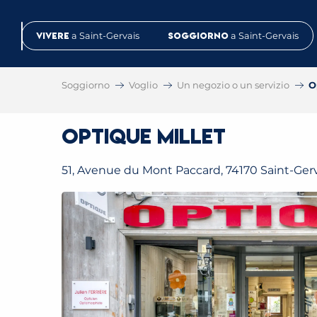
Aller
au
Vivere
a Saint-Gervais
Soggiorno
a Saint-Gervais
contenu
principal
Soggiorno
Voglio
Un negozio o un servizio
O
Optique Millet
51, Avenue du Mont Paccard, 74170 Saint-Gerv