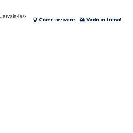
Gervais-les-
Come arrivare
Vado in treno!