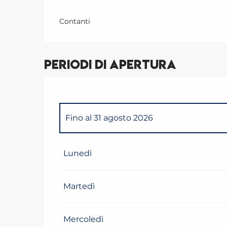
Contanti
Periodi di apertura
Fino al
31 agosto 2026
Dal
1 gennaio 2026
al
4 gennaio 2026
Lunedì
Dal
5 gennaio 2026
al
6 febbraio 2026
Martedì
Dal
7 febbraio 2026
al
8 marzo 2026
Mercoledì