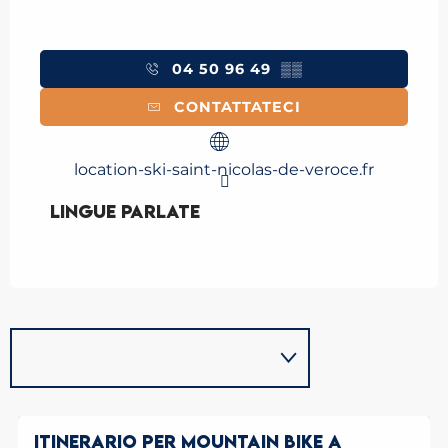
04 50 96 49
▒▒
CONTATTATECI
location-ski-saint-nicolas-de-veroce.fr
Lingue parlate
Lingue parlate
ITINERARIO PER MOUNTAIN BIKE A