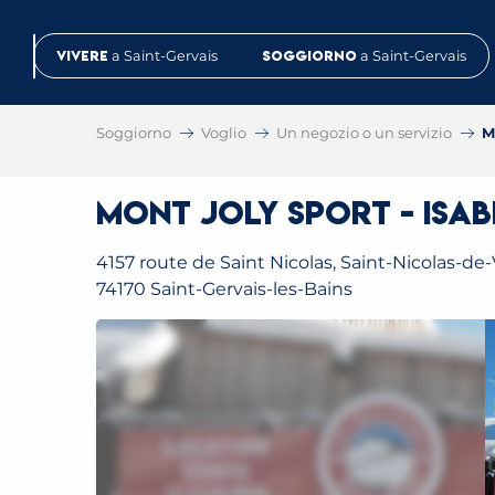
Aller
au
Vivere
a Saint-Gervais
Soggiorno
a Saint-Gervais
contenu
principal
Soggiorno
Voglio
Un negozio o un servizio
M
Mont Joly Sport - Isab
4157 route de Saint Nicolas, Saint-Nicolas-de
74170 Saint-Gervais-les-Bains