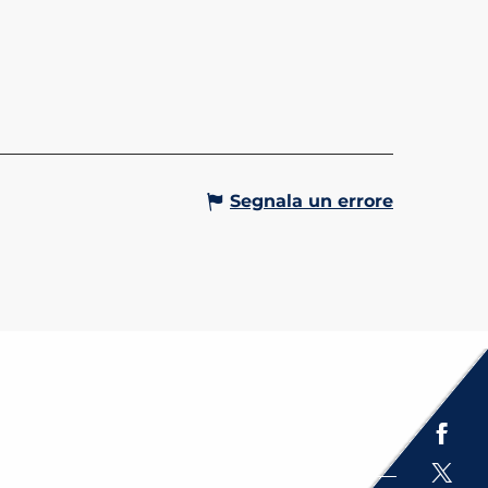
- IL GRAND TOUR
percorso ad anello, con
a dal parcheggio di Châtelet,
n'immersione totale nei
i della Val Montjoie,
ndo sentieri nel bosco, sentieri
...
Gervais-les-Bains
Segnala un errore
Espace presse
Brochures