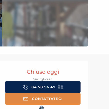
Orari e contatti
Chiuso oggi
Vedi gli orari
04 50 96 49
▒▒
CONTATTATECI