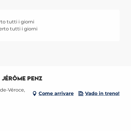
o tutti i giorni
rto tutti i giorni
t Jérôme Penz
-de-Véroce,
Come arrivare
Vado in treno!