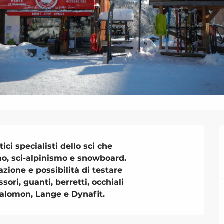
i specialisti dello sci che

o, sci-alpinismo e snowboard.

ione e possibilità di testare

ori, guanti, berretti, occhiali

Salomon, Lange e Dynafit.