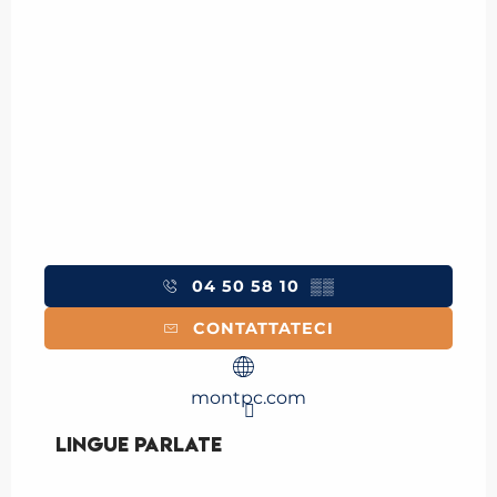
04 50 58 10
▒▒
CONTATTATECI
montpc.com
Lingue parlate
Lingue parlate