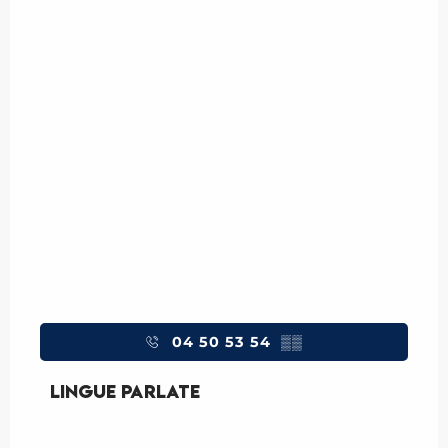
04 50 53 54
▒▒
Lingue parlate
Lingue parlate