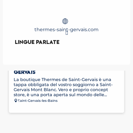
thermes-saint-gervais.com
Lingue parlate
Lingue parlate
IL NEGOZIO DELLE TERME DI SAINT-
GERVAIS
La boutique Thermes de Saint-Gervais è una
tappa obbligata del vostro soggiorno a Saint-
Gervais Mont Blanc. Vero e proprio concept
store, è una porta aperta sul mondo delle...
Saint-Gervais-les-Bains