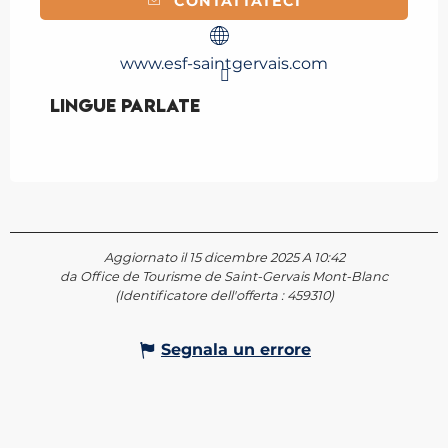
CONTATTATECI
www.esf-saintgervais.com
Lingue parlate
Lingue parlate
Aggiornato il 15 dicembre 2025 A 10:42
da Office de Tourisme de Saint-Gervais Mont-Blanc
(Identificatore dell'offerta :
459310
)
Segnala un errore