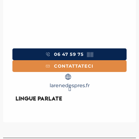
06 47 59 75
▒▒
CONTATTATECI
larenedespres.fr
Lingue parlate
Lingue parlate