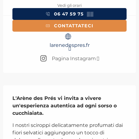
Vedi gli orari
06 47 59 75
▒▒
CONTATTATECI
larenedespres.fr
Pagina Instagram
Descrizione
L'Arène des Prés vi invita a vivere 
un'esperienza autentica ad ogni sorso o 
cucchiaiata.
I nostri sciroppi delicatamente profumati dai 
fiori selvatici aggiungono un tocco di 