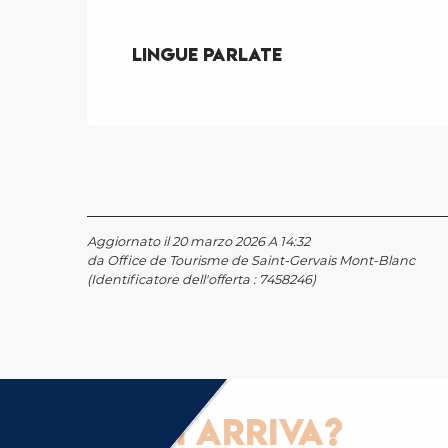
Lingue parlate
Lingue parlate
Aggiornato il 20 marzo 2026 A 14:32
da Office de Tourisme de Saint-Gervais Mont-Blanc
(Identificatore dell'offerta :
7458246
)
Come ci si arriva?