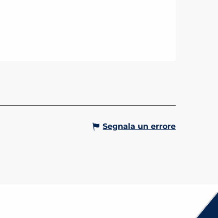
HEGGIO COPERTO 2KM3
PACE MONT-BLANC
ggio con una capacità totale di
ti. 150 posti nella zona a lunga
(sosta limitata a 7 giorni) 75 posti
ona blu (sosta limitata a 1h30).
Gervais-les-Bains
Segnala un errore