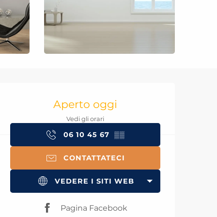
Orari e contatti
Aperto oggi
Vedi gli orari
06 10 45 67
▒▒
CONTATTATECI
VEDERE I SITI WEB
Pagina Facebook