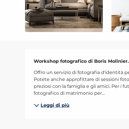
Descrizione
Workshop fotografico di Boris Molinier.
Offro un servizio di fotografia d'identità 
Potete anche approfittare di sessioni fot
preziosi con la famiglia e gli amici. Per i fut
fotografico di matrimonio per...
Leggi di più