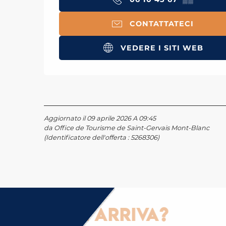
CONTATTATECI
VEDERE I SITI WEB
Aggiornato il 09 aprile 2026 A 09:45
da Office de Tourisme de Saint-Gervais Mont-Blanc
(Identificatore dell'offerta :
5268306
)
ome ci si arriva?