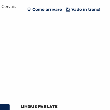
-Gervais-
Come arrivare
Vado in treno!
Lingue parlate
Lingue parlate