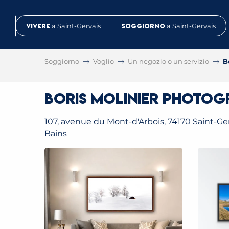
Aller
au
Vivere
a Saint-Gervais
Soggiorno
a Saint-Gervais
contenu
principal
Soggiorno
Voglio
Un negozio o un servizio
B
Boris Molinier Photo
107, avenue du Mont-d'Arbois, 74170 Saint-Ger
Bains