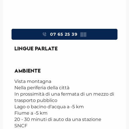
07 65 25 39
▒▒
Lingue parlate
Lingue parlate
Ambiente
Ambiente
Vista montagna
Nella periferia della città
In prossimità di una fermata di un mezzo di
trasporto pubblico
Lago o bacino d'acqua a -5 km
Fiume a -5 km
20 - 30 minuti di auto da una stazione
SNCF