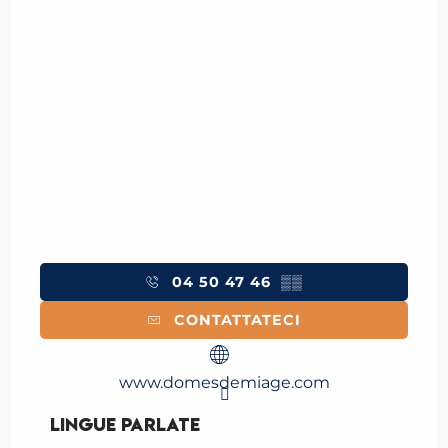
04 50 47 46
▒▒
CONTATTATECI
www.domesdemiage.com
Lingue parlate
Lingue parlate