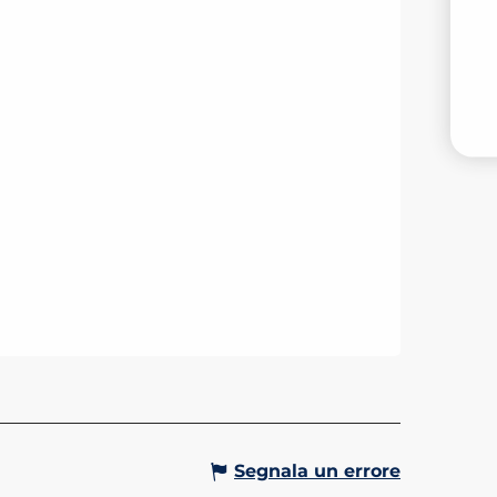
I
V
Segnala un errore