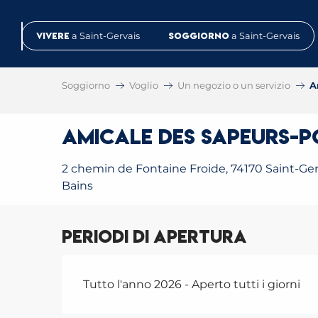
Aller
au
Vivere
a Saint-Gervais
Soggiorno
a Saint-Gervais
contenu
principal
Soggiorno
Voglio
Un negozio o un servizio
A
Amicale des Sapeurs-P
2 chemin de Fontaine Froide, 74170 Saint-Ger
Bains
Periodi di apertura
Tutto l'anno 2026 - Aperto tutti i giorni