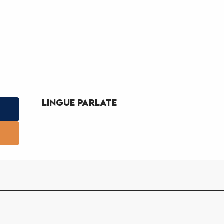
Lingue parlate
Lingue parlate