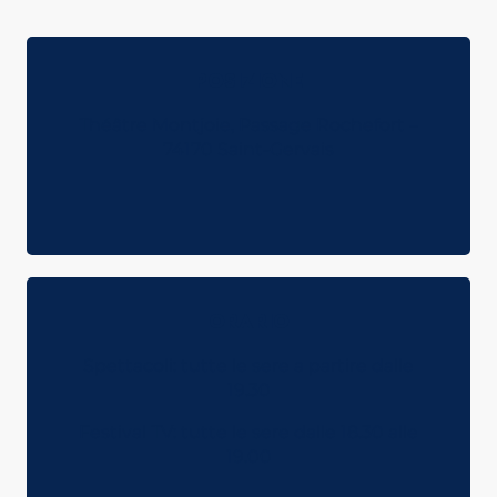
POSIZIONE
Théâtre Montjoie, Passage Rochefort –
74170 Saint-Gervais
ORARIO
Spettacoli: tutte le sere a partire dalle
19.30
Festival TV: tutte le sere dalle 18.30 alle
19.00