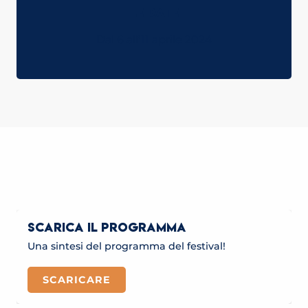
LE DATE
Dal 6 all’11 aprile 2024
SAINT-GERVAIS MONT-BLANC
D’HUMOUR
LEGGI TUTTO
SCARICA IL PROGRAMMA
Una sintesi del programma del festival!
SCARICARE