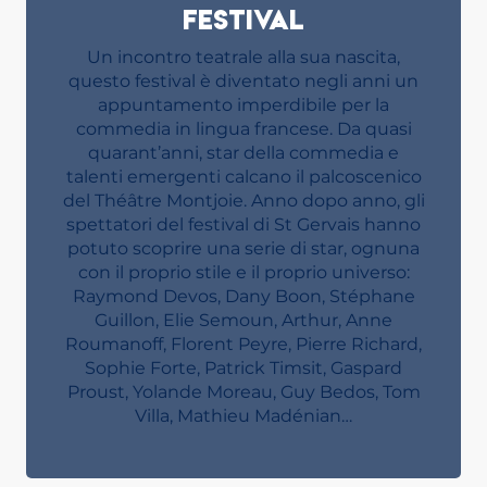
festival
Un incontro teatrale alla sua nascita,
questo festival è diventato negli anni un
appuntamento imperdibile per la
commedia in lingua francese. Da quasi
quarant’anni, star della commedia e
talenti emergenti calcano il palcoscenico
del Théâtre Montjoie. Anno dopo anno, gli
spettatori del festival di St Gervais hanno
potuto scoprire una serie di star, ognuna
con il proprio stile e il proprio universo:
Raymond Devos, Dany Boon, Stéphane
Guillon, Elie Semoun, Arthur, Anne
Roumanoff, Florent Peyre, Pierre Richard,
Sophie Forte, Patrick Timsit, Gaspard
Proust, Yolande Moreau, Guy Bedos, Tom
Villa, Mathieu Madénian…