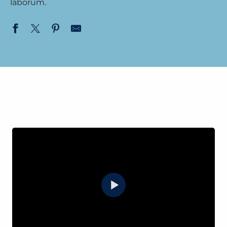
laborum.
L'ascesa al Nido dell'Aquila
EDIZIONE 2021
FOTO DELL'EDIZIONE 2021