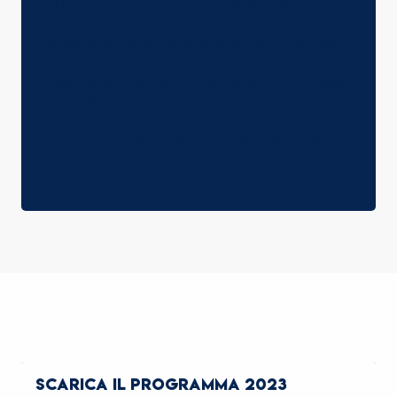
strada, trucchi di magia o altre esibizioni
sul palcoscenico, gli artisti e i gruppi si
alternano nelle varie sedi di Saint-Gervais
Mont-Blanc per offrire a passanti e
spettatori momenti memorabili. Che siate
appassionati di musica rock, pop, folk o
jazz, troverete qualcosa che fa al caso
vostro in un programma variegato che
sicuramente farà tremare le montagne.
SCARICA IL PROGRAMMA 2023