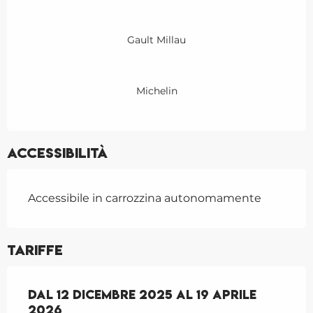
Gault Millau
Michelin
Accessibilità
Accessibile in carrozzina autonomamente
Tariffe
Dal
Dal
12 dicembre 2025
12 dicembre 2025
al
al
19 aprile 2026
19 aprile
2026