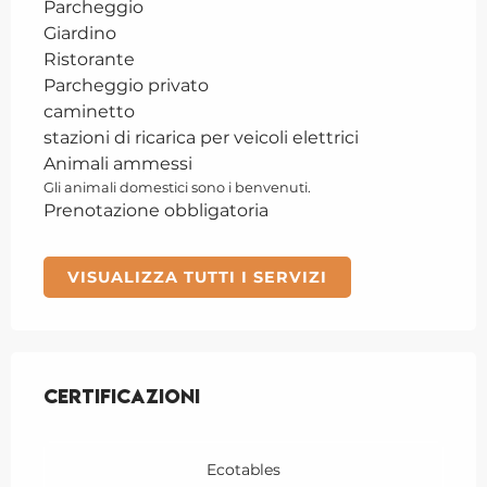
Parcheggio
Giardino
Ristorante
Parcheggio privato
caminetto
stazioni di ricarica per veicoli elettrici
Animali ammessi
Gli animali domestici sono i benvenuti.
Prenotazione obbligatoria
VISUALIZZA TUTTI I SERVIZI
Offerte di prestazioni
Certificazioni
Certificazioni
Ecotables