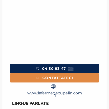
04 50 93 47
▒▒
CONTATTATECI
www.lafermedecupelin.com
Lingue parlate
Lingue parlate