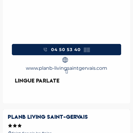
04 50 53 40
▒▒
www.planb-livingsaintgervais.com
Lingue parlate
Lingue parlate
PLANB LIVING SAINT-GERVAIS