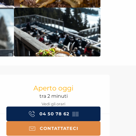
Orari e contatti
Aperto oggi
tra 2 minuti
Vedi gli orari
04 50 78 62
▒▒
CONTATTATECI