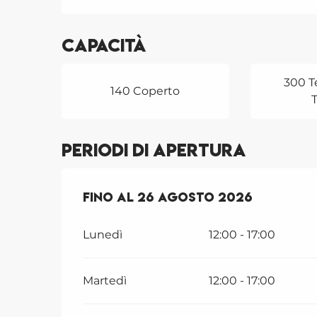
Capacità
300 T
140 Coperto
Periodi di apertura
Dal
Fino al
11 luglio 2026
26 agosto 2026
al
26 agosto 
Lunedì
12:00 - 17:00
Martedì
12:00 - 17:00