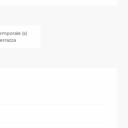
emporale (s)
Terrazza
2026