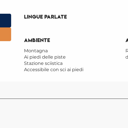
Lingue parlate
Lingue parlate
Ambiente
Ambiente
Montagna
R
Ai piedi delle piste
d
Stazione sciistica
Accessibile con sci ai piedi