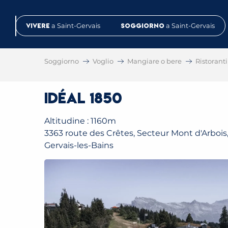
Aller
au
Vivere
a Saint-Gervais
Soggiorno
a Saint-Gervais
contenu
principal
Soggiorno
Voglio
Mangiare o bere
Ristoranti
Idéal 1850
Altitudine : 1160m
3363 route des Crêtes, Secteur Mont d'Arbois,
Gervais-les-Bains