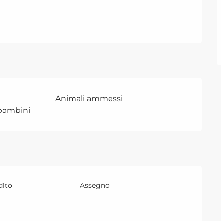
Animali ammessi
 bambini
dito
Assegno