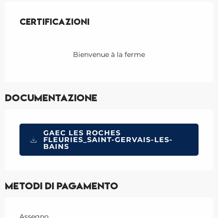
Offerte di prestazioni
Certificazioni
Certificazioni
Bienvenue à la ferme
Documentazione
GAEC LES ROCHES
FLEURIES_SAINT-GERVAIS-LES-
BAINS
Metodi di pagamento
Assegno