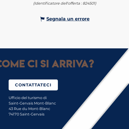
(Identificatore dell'offerta :
824501
)
Segnala un errore
ome ci si arriva?
CONTATTATECI
Ufficio del turismo di
Saint-Gervais Mont-Blanc
43 Rue du Mont-Blanc
74170 Saint-Gervais