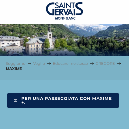
MAXIME
Soggiorno
Voglio
Educare me stesso
GREGORE
MAXIME
PER UNA PASSEGGIATA CON MAXIME
+.