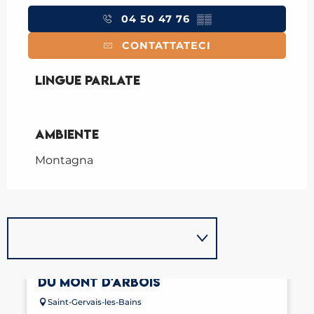
04 50 47 76
▒▒
CONTATTATECI
Lingue parlate
Lingue parlate
Ambiente
Ambiente
Montagna
MONT JOUX ATTRAVERSO LA CRÊTE
DU MONT D'ARBOIS
Saint-Gervais-les-Bains