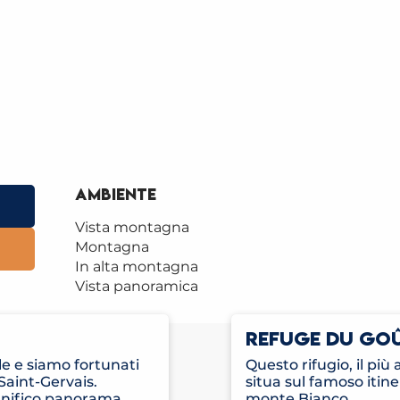
Ambiente
Ambiente
Vista montagna
Montagna
In alta montagna
Vista panoramica
REFUGE DU GOÛ
le e siamo fortunati
Questo rifugio, il più 
 Saint-Gervais.
situa sul famoso itine
gnifico panorama...
monte Bianco.