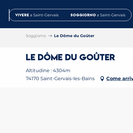
Aller
au
Vivere
a Saint-Gervais
Soggiorno
a Saint-Gervais
contenu
principal
Soggiorno
Le Dôme du Goûter
Le Dôme du Goûter
Altitudine : 4304m
74170 Saint-Gervais-les-Bains
Come arri