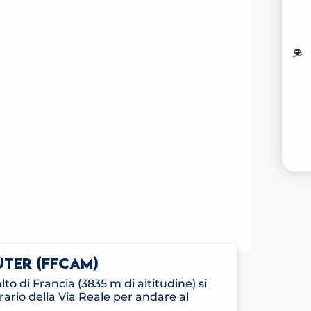
M
I
V
TER (FFCAM)
alto di Francia (3835 m di altitudine) si
rario della Via Reale per andare al