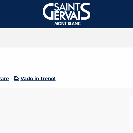
vare
Vado in treno!