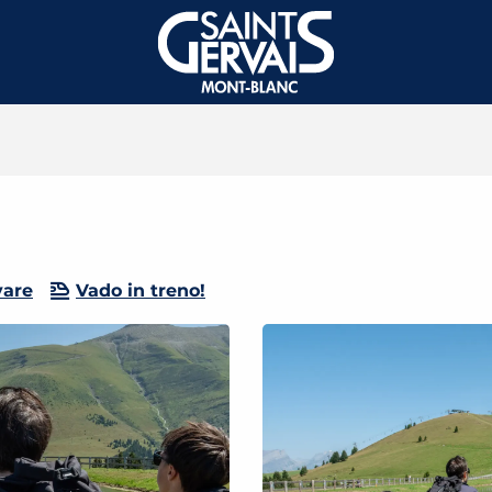
vare
Vado in treno!