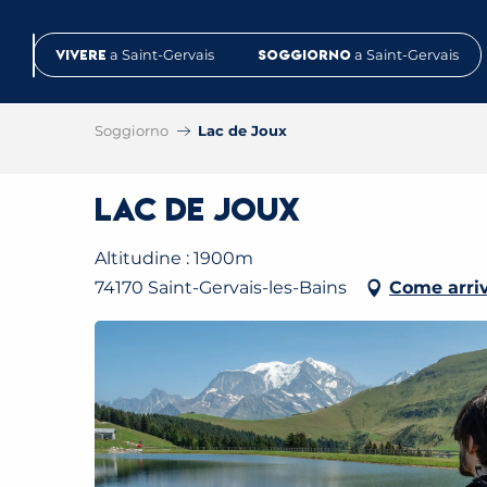
Aller
au
Vivere
a Saint-Gervais
Soggiorno
a Saint-Gervais
contenu
principal
Soggiorno
Lac de Joux
Lac de Joux
Altitudine : 1900m
74170 Saint-Gervais-les-Bains
Come arri