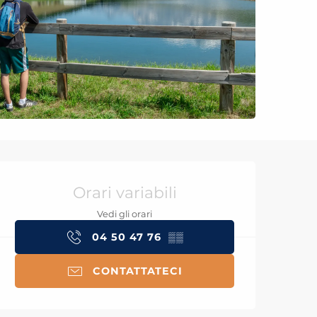
Orari e contatti
Orari variabili
Vedi gli orari
04 50 47 76
▒▒
CONTATTATECI