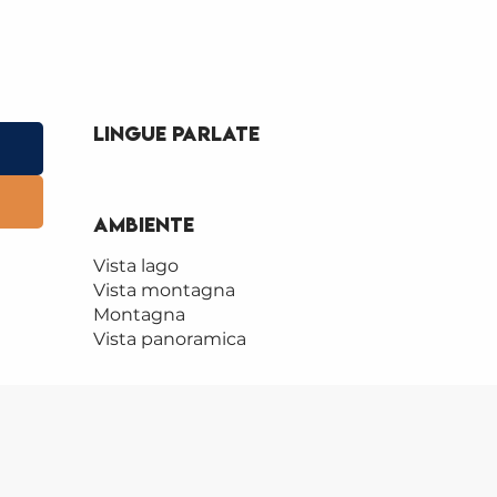
Lingue parlate
Lingue parlate
Ambiente
Ambiente
Vista lago
Vista montagna
Montagna
Vista panoramica
ALPA
Saint-