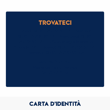
Trovateci
Lunedì: 8h30-12h/13h30-17h – Martedì:
8h30-12h/13h30-17h – Mercoledì: 8h30-
12h/13h30-17h + ufficio anagrafe aperto
fino alle 19h – Giovedì: 8h30-12h/13h30-17h
– Venerdì: 8h30-12h/13h30-16h
Service État-civil
Mairie de Saint-Gervais
04 50 47 75 66
CARTA D'IDENTITÀ