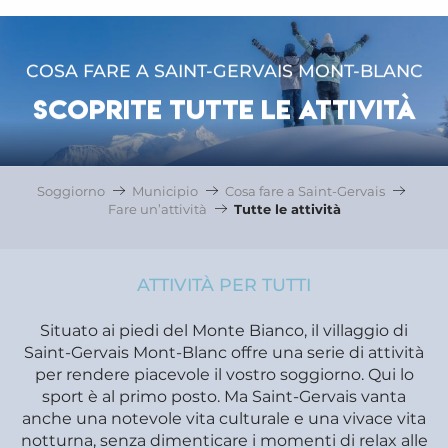
COSA FARE A SAINT-GERVAIS MONT-BLANC
SCOPRITE TUTTE LE ATTIVITÀ
Soggiorno
Municipio
Cosa fare a Saint-Gervais
Fare un’attività
Tutte le attività
ATTIVITÀ PER TUTTI
Situato ai piedi del Monte Bianco, il villaggio di
Saint-Gervais Mont-Blanc offre una serie di attività
per rendere piacevole il vostro soggiorno. Qui lo
sport è al primo posto. Ma Saint-Gervais vanta
anche una notevole vita culturale e una vivace vita
notturna, senza dimenticare i momenti di relax alle